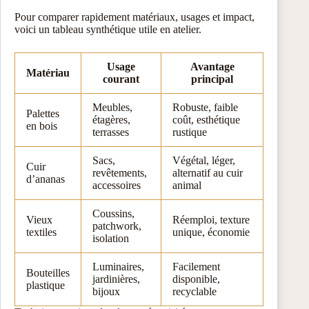
Pour comparer rapidement matériaux, usages et impact,
voici un tableau synthétique utile en atelier.
Usage
Avantage
Matériau
courant
principal
Meubles,
Robuste, faible
Palettes
étagères,
coût, esthétique
en bois
terrasses
rustique
Sacs,
Végétal, léger,
Cuir
revêtements,
alternatif au cuir
d’ananas
accessoires
animal
Coussins,
Vieux
Réemploi, texture
patchwork,
textiles
unique, économie
isolation
Luminaires,
Facilement
Bouteilles
jardinières,
disponible,
plastique
bijoux
recyclable