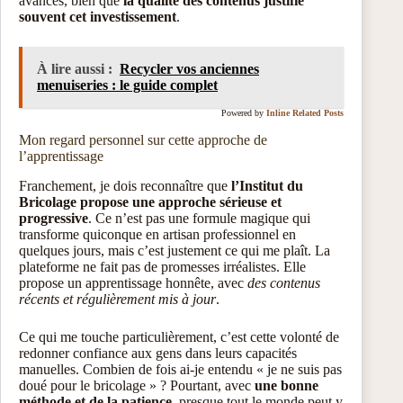
avancés, bien que
la qualité des contenus justifie
souvent cet investissement
.
À lire aussi :
Recycler vos anciennes
menuiseries : le guide complet
Powered by
Inline Related Posts
Mon regard personnel sur cette approche de
l’apprentissage
Franchement, je dois reconnaître que
l’Institut du
Bricolage propose une approche sérieuse et
progressive
. Ce n’est pas une formule magique qui
transforme quiconque en artisan professionnel en
quelques jours, mais c’est justement ce qui me plaît. La
plateforme ne fait pas de promesses irréalistes. Elle
propose un apprentissage honnête, avec
des contenus
récents et régulièrement mis à jour
.
Ce qui me touche particulièrement, c’est cette volonté de
redonner confiance aux gens dans leurs capacités
manuelles. Combien de fois ai-je entendu « je ne suis pas
doué pour le bricolage » ? Pourtant, avec
une bonne
méthode et de la patience
, presque tout le monde peut y