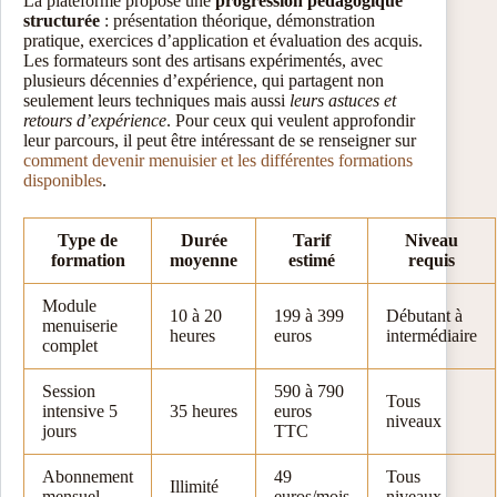
La plateforme propose une
progression pédagogique
structurée
: présentation théorique, démonstration
pratique, exercices d’application et évaluation des acquis.
Les formateurs sont des artisans expérimentés, avec
plusieurs décennies d’expérience, qui partagent non
seulement leurs techniques mais aussi
leurs astuces et
retours d’expérience
. Pour ceux qui veulent approfondir
leur parcours, il peut être intéressant de se renseigner sur
comment devenir menuisier et les différentes formations
disponibles
.
Type de
Durée
Tarif
Niveau
formation
moyenne
estimé
requis
Module
10 à 20
199 à 399
Débutant à
menuiserie
heures
euros
intermédiaire
complet
Session
590 à 790
Tous
intensive 5
35 heures
euros
niveaux
jours
TTC
Abonnement
49
Tous
Illimité
mensuel
euros/mois
niveaux