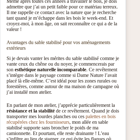
Même après toutes ces années à travailler le bois, je dois
admettre que j’ai un petit faible pour ce matériau terreux.
Il me rappelle ce contact avec la nature que je recherche
tant quand je m’échappe dans les bois le week-end. Et
croyez-moi, à mon âge, on sait reconnaître ce qui a de la
valeur !
Avantages du sable stabilisé pour vos aménagements
extérieurs
Si je devais vanter les mérites du sable stabilisé comme je
vante ceux du chêne ou du noyer, je commencerais par
son
esthétique naturelle incomparable
. Ce revêtement
s’intègre dans le paysage comme si Dame Nature l’avait
placé là elle-même. C’est idéal pour les zones rurales ou
forestières, comme autour de ma maison de campagne où
j’ai installé mon atelier.
En parlant de mon atelier, j’apprécie particulièrement la
résistance et la stabilité
de ce revêtement. Quand je dois
transporter mes lourdes planches ou ces
palettes en bois
récupérées chez les fournisseurs
, mon allée en sable
stabilisé supporte sans broncher le poids de ma
camionnette. Et pourtant, elle reste drainante ! L’eau
s’infiltre au lieu de stagner, ce qui évite les flaques où