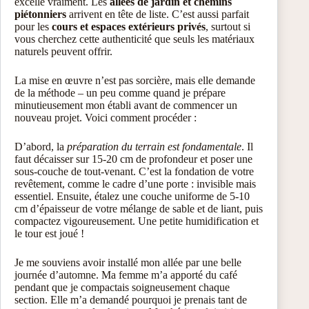
excelle vraiment. Les
allées de jardin et chemins
piétonniers
arrivent en tête de liste. C’est aussi parfait
pour les
cours et espaces extérieurs privés
, surtout si
vous cherchez cette authenticité que seuls les matériaux
naturels peuvent offrir.
La mise en œuvre n’est pas sorcière, mais elle demande
de la méthode – un peu comme quand je prépare
minutieusement mon établi avant de commencer un
nouveau projet. Voici comment procéder :
D’abord, la
préparation du terrain est fondamentale
. Il
faut décaisser sur 15-20 cm de profondeur et poser une
sous-couche de tout-venant. C’est la fondation de votre
revêtement, comme le cadre d’une porte : invisible mais
essentiel. Ensuite, étalez une couche uniforme de 5-10
cm d’épaisseur de votre mélange de sable et de liant, puis
compactez vigoureusement. Une petite humidification et
le tour est joué !
Je me souviens avoir installé mon allée par une belle
journée d’automne. Ma femme m’a apporté du café
pendant que je compactais soigneusement chaque
section. Elle m’a demandé pourquoi je prenais tant de