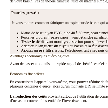
de votre bassin. Pas de théorie fumeuse, juste du matériel simple,
Pour les pressés :
Je vous montre comment fabriquer un aspirateur de bassin qui a
Matos de base: tuyau PVC, tube 40 à 60 mm, seau étanch
Perçages propres + passe-paroi +
joint étanche
au silicon
Testez le débit
avant montage: assez fort pour soulever la
Adaptez la
longueur du tuyau
au bassin et la tête d’asp
Ajoutez un
pré-filtre
, isolez l’électrique, test à sec puis
Avantages économiques et écologiques
Avant de passer aux outils, un rapide rappel des bénéfices réels 
Économies financières
En construisant l’appareil vous-même, vous pouvez réduire de fa
plusieurs centaines d’euros, alors qu’un montage DIY se limite s
La réduction des coûts
provient surtout de l’utilisation de com
d’occasion couvrent l’essentiel de l’investissement.