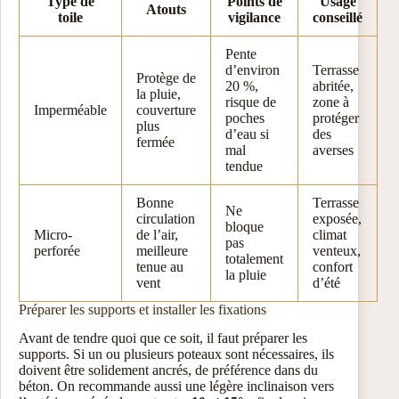
Type de
Points de
Usage
Atouts
toile
vigilance
conseillé
Pente
d’environ
Terrasse
Protège de
20 %,
abritée,
la pluie,
risque de
zone à
Imperméable
couverture
poches
protéger
plus
d’eau si
des
fermée
mal
averses
tendue
Bonne
Terrasse
Ne
circulation
exposée,
bloque
Micro-
de l’air,
climat
pas
perforée
meilleure
venteux,
totalement
tenue au
confort
la pluie
vent
d’été
Préparer les supports et installer les fixations
Avant de tendre quoi que ce soit, il faut préparer les
supports. Si un ou plusieurs poteaux sont nécessaires, ils
doivent être solidement ancrés, de préférence dans du
béton. On recommande aussi une légère inclinaison vers