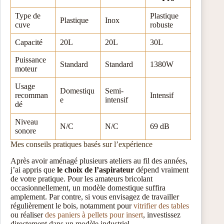
Type de
Plastique
Plastique
Inox
cuve
robuste
Capacité
20L
20L
30L
Puissance
Standard
Standard
1380W
moteur
Usage
Domestiqu
Semi-
recomman
Intensif
e
intensif
dé
Niveau
N/C
N/C
69 dB
sonore
Mes conseils pratiques basés sur l’expérience
Après avoir aménagé plusieurs ateliers au fil des années,
j’ai appris que
le choix de l’aspirateur
dépend vraiment
de votre pratique. Pour les amateurs bricolant
occasionnellement, un modèle domestique suffira
amplement. Par contre, si vous envisagez de travailler
régulièrement le bois, notamment pour
vitrifier des tables
ou réaliser
des paniers à pellets pour insert
, investissez
directement dans un modèle industriel.