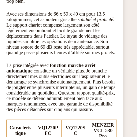
trop bien.
Avec ses dimensions de 66 x 59 x 40 cm pour 13,5
kilogrammes, cet aspirateur gris allie
solidité et praticité
.
Le support chariot compense largement son côté
légèrement encombrant et facilite grandement les
déplacements dans l’atelier. Le tuyau de vidange des
liquides simplifie les opérations de maintenance. Son
niveau sonore de 69 dB reste très appréciable, surtout
quand je passe plusieurs heures d’affilée sur mes projets.
La prise intégrée avec
fonction marche-arrêt
automatique
constitue un véritable plus. Je branche
directement mes outils électriques sur l’aspirateur et le
démarrage se synchronise automatiquement. Plus besoin
de jongler entre plusieurs interrupteurs, un gain de temps
considérable au quotidien. Question rapport qualité-prix,
ce modèle se défend admirablement bien face aux
marques renommées, avec une garantie de disponibilité
des pièces détachées sur cinq ans qui rassure.
MENZER
Caractéris
VQ1220P
VQ1220S
VCL 530
tique
FC
C
Pro