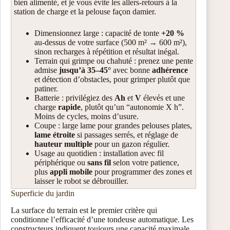
bien alimenté, et je vous évite les allers-retours à la
station de charge et la pelouse façon damier.
Dimensionnez large : capacité de tonte
+20 %
au-dessus de votre surface (500 m² → 600 m²),
sinon recharges à répétition et résultat inégal.
Terrain qui grimpe ou chahuté : prenez une pente
admise
jusqu’à 35–45°
avec bonne
adhérence
et détection d’obstacles, pour grimper plutôt que
patiner.
Batterie : privilégiez des
Ah
et
V
élevés et une
charge
rapide
, plutôt qu’un “autonomie X h”.
Moins de cycles, moins d’usure.
Coupe : large lame pour grandes pelouses plates,
lame étroite
si passages serrés, et réglage de
hauteur multiple
pour un gazon régulier.
Usage au quotidien : installation avec fil
périphérique ou
sans fil
selon votre patience,
plus
appli mobile
pour programmer des zones et
laisser le robot se débrouiller.
Superficie du jardin
La surface du terrain est le premier critère qui
conditionne l’efficacité d’une tondeuse automatique. Les
constructeurs indiquent toujours une capacité maximale