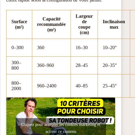
Largeur
Capacité
Surface
de
Inclinaison
recommandée
(m²)
coupe
max
(m²)
(cm)
0–300
360
16–30
10–20°
300–
360–960
28–45
20–35°
800
800–
960–2400
40–85
25–45°
2000
Cliquez pour accepter les cookies marketing et
activer ce contenu