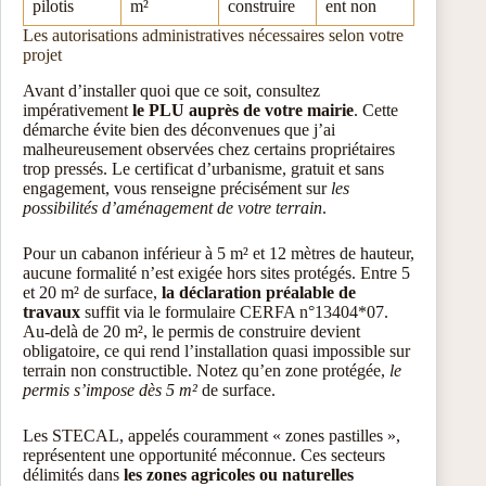
pilotis
m²
construire
ent non
Les autorisations administratives nécessaires selon votre
projet
Avant d’installer quoi que ce soit, consultez
impérativement
le PLU auprès de votre mairie
. Cette
démarche évite bien des déconvenues que j’ai
malheureusement observées chez certains propriétaires
trop pressés. Le certificat d’urbanisme, gratuit et sans
engagement, vous renseigne précisément sur
les
possibilités d’aménagement de votre terrain
.
Pour un cabanon inférieur à 5 m² et 12 mètres de hauteur,
aucune formalité n’est exigée hors sites protégés. Entre 5
et 20 m² de surface,
la déclaration préalable de
travaux
suffit via le formulaire CERFA n°13404*07.
Au-delà de 20 m², le permis de construire devient
obligatoire, ce qui rend l’installation quasi impossible sur
terrain non constructible. Notez qu’en zone protégée,
le
permis s’impose dès 5 m²
de surface.
Les STECAL, appelés couramment « zones pastilles »,
représentent une opportunité méconnue. Ces secteurs
délimités dans
les zones agricoles ou naturelles