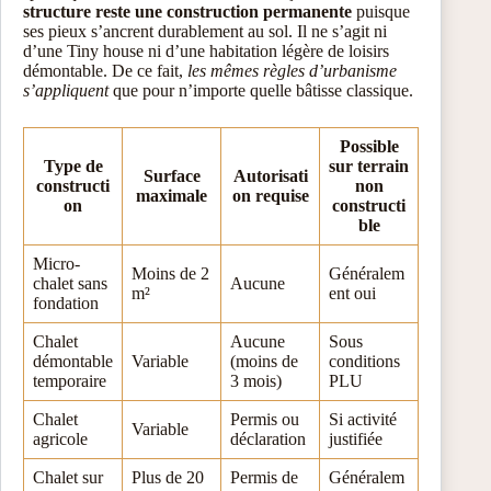
structure reste une construction permanente
puisque
ses pieux s’ancrent durablement au sol. Il ne s’agit ni
d’une Tiny house ni d’une habitation légère de loisirs
démontable. De ce fait,
les mêmes règles d’urbanisme
s’appliquent
que pour n’importe quelle bâtisse classique.
Possible
Type de
sur terrain
Surface
Autorisati
constructi
non
maximale
on requise
on
constructi
ble
Micro-
Moins de 2
Généralem
chalet sans
Aucune
m²
ent oui
fondation
Chalet
Aucune
Sous
démontable
Variable
(moins de
conditions
temporaire
3 mois)
PLU
Chalet
Permis ou
Si activité
Variable
agricole
déclaration
justifiée
Chalet sur
Plus de 20
Permis de
Généralem