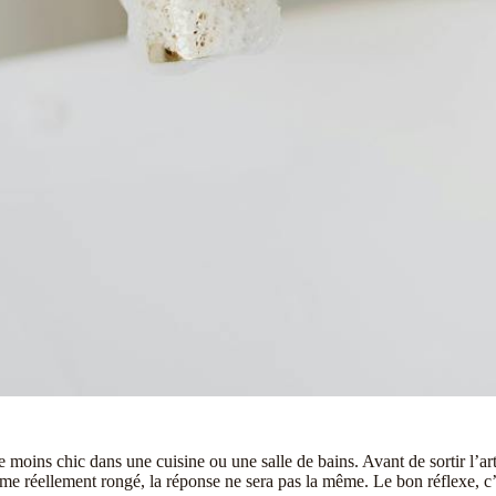
 moins chic dans une cuisine ou une salle de bains. Avant de sortir l’art
ome réellement rongé, la réponse ne sera pas la même. Le bon réflexe, c’