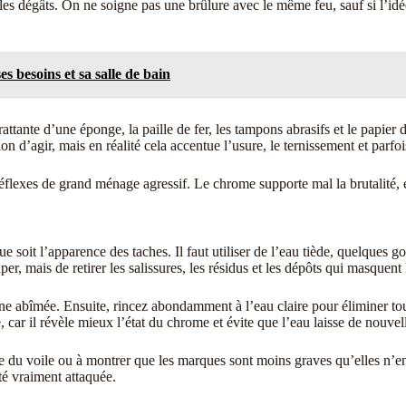
 les dégâts. On ne soigne pas une brûlure avec le même feu, sauf si l’idée
s besoins et sa salle de bain
grattante d’une éponge, la paille de fer, les tampons abrasifs et le papie
n d’agir, mais en réalité cela accentue l’usure, le ternissement et parfois 
s réflexes de grand ménage agressif. Le chrome supporte mal la brutalité, e
 soit l’apparence des taches. Il faut utiliser de l’eau tiède, quelques go
, mais de retirer les salissures, les résidus et les dépôts qui masquent l’
 zone abîmée. Ensuite, rincez abondamment à l’eau claire pour éliminer t
car il révèle mieux l’état du chrome et évite que l’eau laisse de nouvel
tie du voile ou à montrer que les marques sont moins graves qu’elles n’en 
té vraiment attaquée.