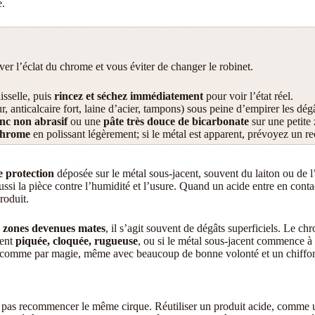
e.
ver l’éclat du chrome et vous éviter de changer le robinet.
isselle, puis
rincez et séchez immédiatement
pour voir l’état réel.
r, anticalcaire fort, laine d’acier, tampons) sous peine d’empirer les dégâ
anc non abrasif
ou une
pâte très douce de bicarbonate
sur une petite 
 chrome
en polissant légèrement; si le métal est apparent, prévoyez un 
e protection
déposée sur le métal sous-jacent, souvent du laiton ou de l’
ussi la pièce contre l’humidité et l’usure. Quand un acide entre en contact
roduit.
es zones devenues mates
, il s’agit souvent de dégâts superficiels. Le ch
ient
piquée, cloquée, rugueuse
, ou si le métal sous-jacent commence à 
pas comme par magie, même avec beaucoup de bonne volonté et un chiffo
ut pas recommencer le même cirque. Réutiliser un produit acide, comme un