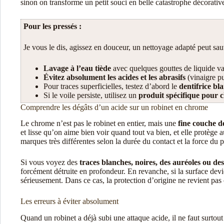
sinon on transforme un petit souci en belle catastrophe décorativ
Pour les pressés :
Je vous le dis, agissez en douceur, un nettoyage adapté peut sau
Lavage à l’eau tiède
avec quelques gouttes de liquide va
Évitez absolument les acides et les abrasifs
(vinaigre pu
Pour traces superficielles, testez d’abord le
dentifrice bl
Si le voile persiste, utilisez un
produit spécifique pour
Comprendre les dégâts d’un acide sur un robinet en chrome
Le chrome n’est pas le robinet en entier, mais une
fine couche d
et lisse qu’on aime bien voir quand tout va bien, et elle protège a
marques très différentes selon la durée du contact et la force du p
Si vous voyez des
traces blanches, noires, des auréoles ou d
forcément détruite en profondeur. En revanche, si la surface dev
sérieusement. Dans ce cas, la protection d’origine ne revient 
Les erreurs à éviter absolument
Quand un robinet a déjà subi une attaque acide, il ne faut surto