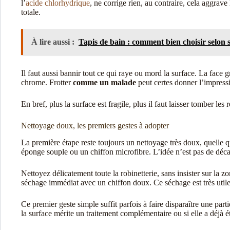
l’
acide chlorhydrique
, ne corrige rien, au contraire, cela aggrave
totale.
À lire aussi :
Tapis de bain : comment bien choisir selon se
Il faut aussi bannir tout ce qui raye ou mord la surface. La face 
chrome. Frotter
comme un malade
peut certes donner l’impressio
En bref, plus la surface est fragile, plus il faut laisser tomber le
Nettoyage doux, les premiers gestes à adopter
La première étape reste toujours un nettoyage très doux, quelle que
éponge souple ou un chiffon microfibre. L’idée n’est pas de décaper
Nettoyez délicatement toute la robinetterie, sans insister sur la
séchage immédiat avec un chiffon doux. Ce séchage est très utile, 
Ce premier geste simple suffit parfois à faire disparaître une par
la surface mérite un traitement complémentaire ou si elle a déjà é