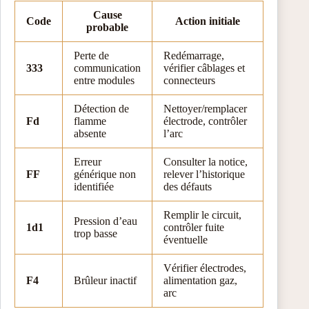
Cause
Code
Action initiale
probable
Perte de
Redémarrage,
333
communication
vérifier câblages et
entre modules
connecteurs
Détection de
Nettoyer/remplacer
Fd
flamme
électrode, contrôler
absente
l’arc
Erreur
Consulter la notice,
FF
générique non
relever l’historique
identifiée
des défauts
Remplir le circuit,
Pression d’eau
1d1
contrôler fuite
trop basse
éventuelle
Vérifier électrodes,
F4
Brûleur inactif
alimentation gaz,
arc