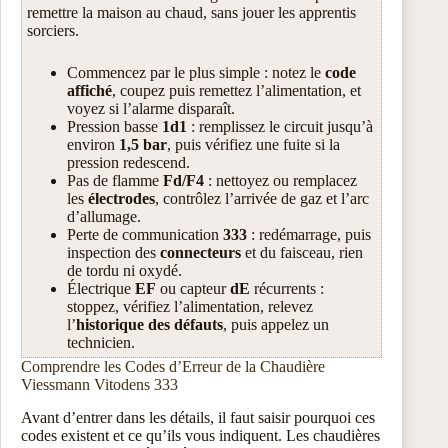
remettre la maison au chaud, sans jouer les apprentis
sorciers.
Commencez par le plus simple : notez le
code
affiché
, coupez puis remettez l’alimentation, et
voyez si l’alarme disparaît.
Pression basse
1d1
: remplissez le circuit jusqu’à
environ
1,5 bar
, puis vérifiez une fuite si la
pression redescend.
Pas de flamme
Fd/F4
: nettoyez ou remplacez
les
électrodes
, contrôlez l’arrivée de gaz et l’arc
d’allumage.
Perte de communication
333
: redémarrage, puis
inspection des
connecteurs
et du faisceau, rien
de tordu ni oxydé.
Électrique
EF
ou capteur
dE
récurrents :
stoppez, vérifiez l’alimentation, relevez
l’
historique des défauts
, puis appelez un
technicien.
Comprendre les Codes d’Erreur de la Chaudière
Viessmann Vitodens 333
Avant d’entrer dans les détails, il faut saisir pourquoi ces
codes existent et ce qu’ils vous indiquent. Les chaudières