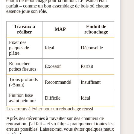
enduit de rebouchage pour la finition. Le résultat était
parfait – comme un bon assemblage de bois où chaque
essence joue son rôle.
Travaux à
Enduit de
MAP
réaliser
rebouchage
Fixer des
plaques de
Idéal
Déconseillé
plâtre
Reboucher
Excessif
Parfait
petites fissures
Trous profonds
Recommandé
Insuffisant
(>5mm)
Finition lisse
Difficile
Idéal
avant peinture
Les erreurs à éviter pour un rebouchage réussi
Après des décennies à travailler sur des chantiers de
rénovation, j’ai fait – et vu faire – pratiquement toutes les
erreurs possibles. Laissez-moi vous éviter quelques maux