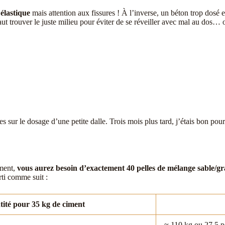
 élastique
mais attention aux fissures ! À l’inverse, un béton trop dosé 
ut trouver le juste milieu pour éviter de se réveiller avec mal au dos… o
s sur le dosage d’une petite dalle. Trois mois plus tard, j’étais bon pou
iment,
vous aurez besoin d’exactement 40 pelles de mélange sable/gr
rti comme suit :
ité pour 35 kg de ciment
≈ 110 kg ou 27,5 p