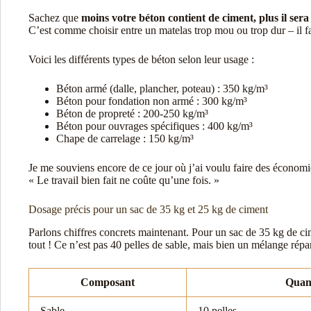
Sachez que
moins votre béton contient de ciment, plus il sera
C’est comme choisir entre un matelas trop mou ou trop dur – il fa
Voici les différents types de béton selon leur usage :
Béton armé (dalle, plancher, poteau) : 350 kg/m³
Béton pour fondation non armé : 300 kg/m³
Béton de propreté : 200-250 kg/m³
Béton pour ouvrages spécifiques : 400 kg/m³
Chape de carrelage : 150 kg/m³
Je me souviens encore de ce jour où j’ai voulu faire des économie
« Le travail bien fait ne coûte qu’une fois. »
Dosage précis pour un sac de 35 kg et 25 kg de ciment
Parlons chiffres concrets maintenant. Pour un sac de 35 kg de c
tout ! Ce n’est pas 40 pelles de sable, mais bien un mélange répa
Composant
Quant
Sable
10 pelles