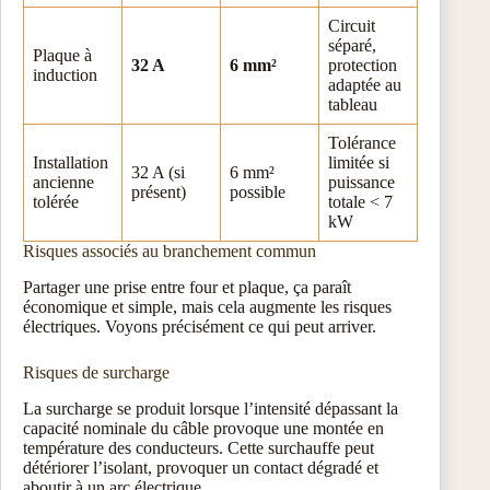
Circuit
séparé,
Plaque à
32 A
6 mm²
protection
induction
adaptée au
tableau
Tolérance
Installation
limitée si
32 A (si
6 mm²
ancienne
puissance
présent)
possible
tolérée
totale < 7
kW
Risques associés au branchement commun
Partager une prise entre four et plaque, ça paraît
économique et simple, mais cela augmente les risques
électriques. Voyons précisément ce qui peut arriver.
Risques de surcharge
La surcharge se produit lorsque l’intensité dépassant la
capacité nominale du câble provoque une montée en
température des conducteurs. Cette surchauffe peut
détériorer l’isolant, provoquer un contact dégradé et
aboutir à un arc électrique.