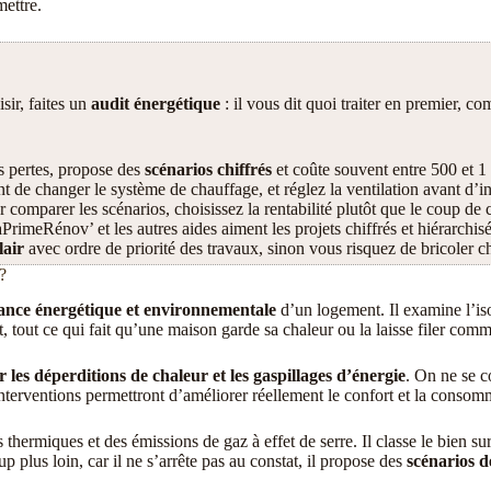
mettre.
sir, faites un
audit énergétique
: il vous dit quoi traiter en premier, c
es pertes, propose des
scénarios chiffrés
et coûte souvent entre 500 et 1
nt de changer le système de chauffage, et réglez la ventilation avant d’i
comparer les scénarios, choisissez la rentabilité plutôt que le coup de 
rimeRénov’ et les autres aides aiment les projets chiffrés et hiérarchisé
lair
avec ordre de priorité des travaux, sinon vous risquez de bricoler ch
?
ance énergétique et environnementale
d’un logement. Il examine l’iso
nt, tout ce qui fait qu’une maison garde sa chaleur ou la laisse filer com
 les déperditions de chaleur et les gaspillages d’énergie
. On ne se c
s interventions permettront d’améliorer réellement le confort et la conso
hermiques et des émissions de gaz à effet de serre. Il classe le bien sur
p plus loin, car il ne s’arrête pas au constat, il propose des
scénarios d