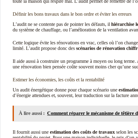
toute la maison qui respire mal. L’audit permet de remettre de l’o
Définir les bons travaux dans le bon ordre et éviter les erreurs
L’audit ne se contente pas de pointer les défauts, il
hiérarchise l
du système de chauffage, ou l’amélioration de la ventilation avan
Cette logique évite les rénovations en vrac, celles où l’on chang
limité. L’audit propose donc des
scénarios de rénovation chiffr
Il aide aussi à construire un programme à moyen ou long terme. Au
une rénovation bien pensée coûte souvent moins cher qu’une succ
Estimer les économies, les coûts et la rentabilité
Un audit énergétique donne pour chaque scénario une
estimatio
d’énergie attendues et, souvent, leur traduction sur la facture an
À lire aussi :
Comment réparer le mécanisme de têtière d
Il fournit aussi une
estimation des coûts de travaux
selon les sc
rentabilité du projet. Pour une maison individuelle, le prix d’un 