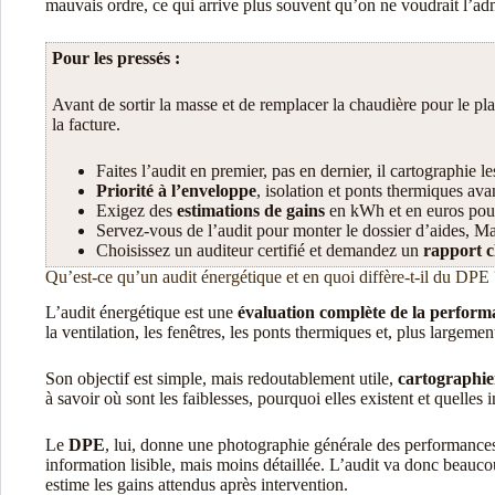
mauvais ordre, ce qui arrive plus souvent qu’on ne voudrait l’ad
Pour les pressés :
Avant de sortir la masse et de remplacer la chaudière pour le plai
la facture.
Faites l’audit en premier, pas en dernier, il cartographie l
Priorité à l’enveloppe
, isolation et ponts thermiques ava
Exigez des
estimations de gains
en kWh et en euros pour 
Servez-vous de l’audit pour monter le dossier d’aides, MaP
Choisissez un auditeur certifié et demandez un
rapport c
Qu’est-ce qu’un audit énergétique et en quoi diffère-t-il du DPE 
L’audit énergétique est une
évaluation complète de la perform
la ventilation, les fenêtres, les ponts thermiques et, plus largeme
Son objectif est simple, mais redoutablement utile,
cartographier
à savoir où sont les faiblesses, pourquoi elles existent et quelle
Le
DPE
, lui, donne une photographie générale des performances t
information lisible, mais moins détaillée. L’audit va donc beaucou
estime les gains attendus après intervention.