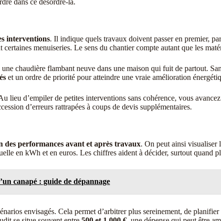
rdre dans ce désordre-là.
es interventions
. Il indique quels travaux doivent passer en premier, p
t certaines menuiseries. Le sens du chantier compte autant que les matér
e une chaudière flambant neuve dans une maison qui fuit de partout. Sans
és
et un ordre de priorité pour atteindre une vraie amélioration énergéti
 lieu d’empiler de petites interventions sans cohérence, vous avancez a
ession d’erreurs rattrapées à coups de devis supplémentaires.
n des performances avant et après travaux
. On peut ainsi visualiser
nuelle en kWh et en euros. Les chiffres aident à décider, surtout quand pl
’un canapé : guide de dépannage
énarios envisagés. Cela permet d’arbitrer plus sereinement, de planifier 
audit se situe souvent entre
500 et 1 000 €
, une dépense qui peut être am