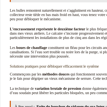
Les bulles remontent naturellement et s’agglutinent en hauteur, c
collecteur reste tiède en bas mais froid en haut, vous tenez votre 
peu pour débloquer le mécanisme.
L’encrassement représente le deuxième facteur
le plus fréque
dans mes vieux ateliers. Le calcaire s’incruste progressivement e
particulièrement les installations de plus de cinq ans dans les rég
Les
boues de chauffage
constituent un fléau pour les circuits a
canalisations. Si l’eau sort trouble ou noire lors de la purge, s
nécessite une intervention plus poussée.
Solutions pratiques pour débloquer efficacement le système
Commençons par les
méthodes douces
qui fonctionnent souvent
je le fais pour dégriper un vieux mécanisme de serrure. Cette tec
La technique de
variation brutale de pression
donne également 
d’eau soudain peut libérer les particules bloquées, un peu comm
À lire aussi :
Fuite du bouchon de vidange du spa Intex :