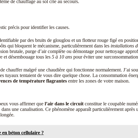
stème de chauffage au sol crie au secours.
ic précis pour identifier les causes.
identifiable par des bruits de glouglou et un flotteur rouge figé en positi
ôts qui bloquent le mécanisme, particulièrement dans les
installations 
ession brutale, purge d’air complète ou démontage pour nettoyage appro
ère et désembouage tous les
5 à 10 ans
pour éviter une surconsommation
 de chauffer malgré une chaudière qui fonctionne normalement. J’ai so
 tuyaux tentaient de vous dire quelque chose. La consommation énergé
rences de température flagrantes
entre les zones de votre maison.
 peux vous affirmer que
l’air dans le circuit
constitue le coupable numér
dans une canalisation. Ce phénomène apparaît particulièrement après une
olongée.
en béton cellulaire ?