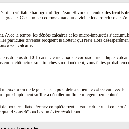
réant un véritable barrage qui fige l’eau. Si vous entendez
des bruits d
diagnostic. C’est un peu comme quand une vieille fenêtre refuse de s’ouvr
nt. Avec le temps, les dépôts calcaires et les micro-impuretés s’accumu
t les particules diverses bloquent le flotteur qui reste alors désespérém
ions à eau calcaire.
nciens de plus de 10-15 ans. Ce mélange de corrosion métallique, calcair
i plusieurs débitmètres sont touchés simultanément, vous faites probable
 mieux qu’on ne le pense. Je tapote délicatement le collecteur avec l
hnique simple peut suffire à décoller un flotteur légèrement coincé.
de bons résultats. Fermez complètement la vanne du circuit concerné p
e quand vous débouchez un évier récalcitrant.
 causes et réparation