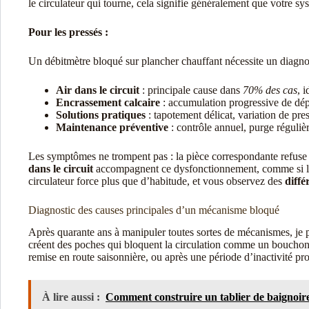
le circulateur qui tourne, cela signifie généralement que votre sy
Pour les pressés :
Un débitmètre bloqué sur plancher chauffant nécessite un diagnost
Air dans le circuit
: principale cause dans
70% des cas
, 
Encrassement calcaire
: accumulation progressive de dép
Solutions pratiques
: tapotement délicat, variation de pr
Maintenance préventive
: contrôle annuel, purge réguli
Les symptômes ne trompent pas : la pièce correspondante refuse
dans le circuit
accompagnent ce dysfonctionnement, comme si les
circulateur force plus que d’habitude, et vous observez des
diffé
Diagnostic des causes principales d’un mécanisme bloqué
Après quarante ans à manipuler toutes sortes de mécanismes, je
créent des poches qui bloquent la circulation comme un bouchon 
remise en route saisonnière, ou après une période d’inactivité pr
À lire aussi :
Comment construire un tablier de baignoire 