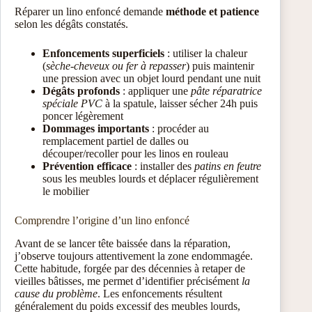
Réparer un lino enfoncé demande
méthode et patience
selon les dégâts constatés.
Enfoncements superficiels
: utiliser la chaleur
(
sèche-cheveux ou fer à repasser
) puis maintenir
une pression avec un objet lourd pendant une nuit
Dégâts profonds
: appliquer une
pâte réparatrice
spéciale PVC
à la spatule, laisser sécher 24h puis
poncer légèrement
Dommages importants
: procéder au
remplacement partiel de dalles ou
découper/recoller pour les linos en rouleau
Prévention efficace
: installer des
patins en feutre
sous les meubles lourds et déplacer régulièrement
le mobilier
Comprendre l’origine d’un lino enfoncé
Avant de se lancer tête baissée dans la réparation,
j’observe toujours attentivement la zone endommagée.
Cette habitude, forgée par des décennies à retaper de
vieilles bâtisses, me permet d’identifier précisément
la
cause du problème
. Les enfoncements résultent
généralement du poids excessif des meubles lourds,